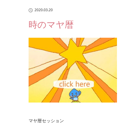
2020.03.20
時のマヤ暦
マヤ暦セッション