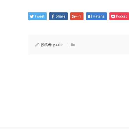
Tweet
Share
+1
Hatena
Pocket
投稿者:
yuukin