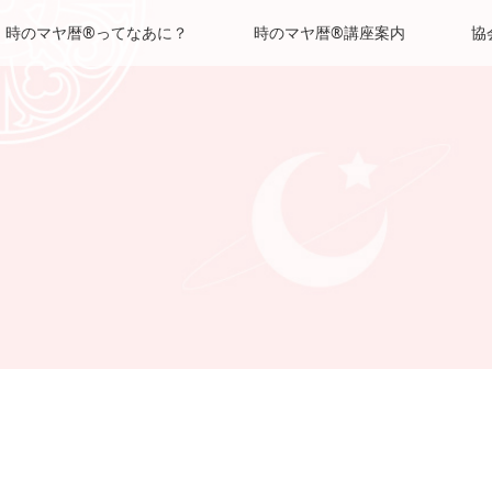
時のマヤ暦®ってなあに？
時のマヤ暦®講座案内
協