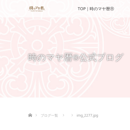
TOP｜時のマヤ暦Ⓡ
時のマヤ暦®公式ブログ
ホーム
ブログ一覧
img_2277.jpg