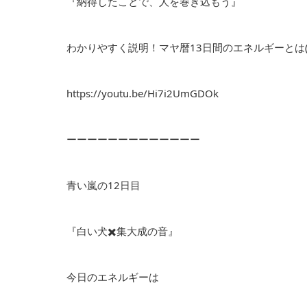
『納得したことで、人を巻き込もう』
わかりやすく説明！マヤ暦13日間のエネルギーとは(3/
https://youtu.be/Hi7i2UmGDOk
ーーーーーーーーーーーーー
青い嵐の12日目
『白い犬✖️集大成の音』
今日のエネルギーは