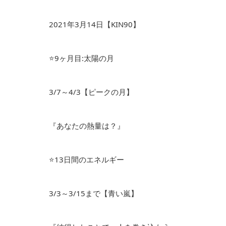
2021年3月14日【KIN90】
⭐️9ヶ月目:太陽の月
3/7～4/3【ピークの月】
『あなたの熱量は？』
⭐️13日間のエネルギー
3/3～3/15まで【青い嵐】