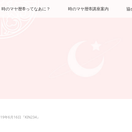
時のマヤ暦®ってなあに？
時のマヤ暦®講座案内
協
019年6月16日『KIN234』