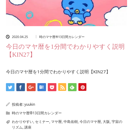
2020.04.25
時のマヤ暦®13日間カレンダー
今日のマヤ暦を1分間でわかりやすく説明
【KIN27】
今日のマヤ暦を1分間でわかりやすく説明【KIN27】
投稿者:
yuukin
時のマヤ暦®13日間カレンダー
わかりやすい
,
セミナー
,
マヤ暦
,
中島佑樹
,
今日のマヤ暦
,
大阪
,
宇宙の
リズム
,
講座