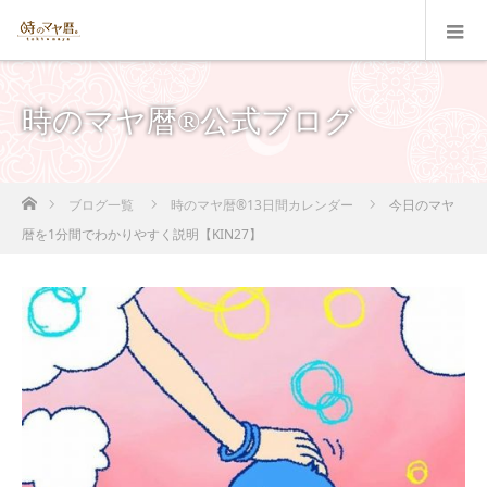
時のマヤ暦®公式ブログ
ホーム
ブログ一覧
時のマヤ暦®13日間カレンダー
今日のマヤ
暦を1分間でわかりやすく説明【KIN27】