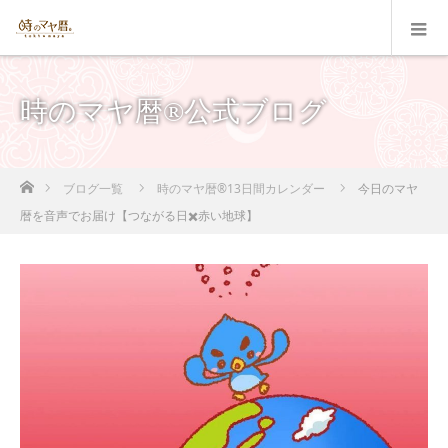
時のマヤ暦®公式ブログ
ホーム
ブログ一覧
時のマヤ暦®13日間カレンダー
今日のマヤ
暦を音声でお届け【つながる日✖️赤い地球】