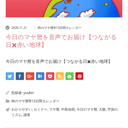
2020.11.21
時のマヤ暦®13日間カレンダー
今日のマヤ暦を音声でお届け【つながる
日✖️赤い地球】
今日のマヤ暦を音声でお届け【つながる日✖️赤い地球】
投稿者:
yuukin
時のマヤ暦®13日間カレンダー
わかりやすい
,
セミナー
,
マヤ暦
,
中島佑樹
,
今日のマヤ暦
,
大阪
,
宇宙の
リズム
,
講座