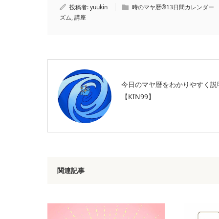
投稿者:
yuukin
時のマヤ暦®13日間カレンダー
ズム
,
講座
今日のマヤ暦をわかりやすく説
【KIN99】
関連記事