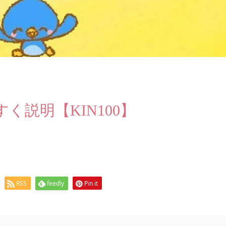
説明【KIN100】
RSS
feedly
Pin it