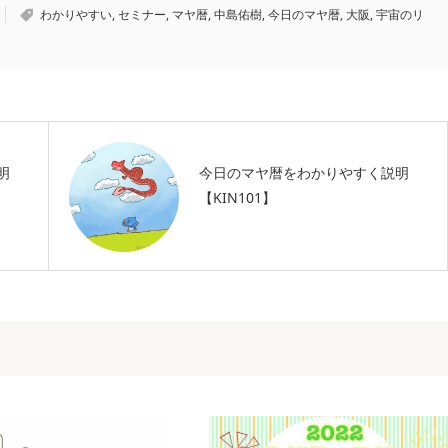
わかりやすい
,
セミナー
,
マヤ暦
,
中島佑樹
,
今日のマヤ暦
,
大阪
,
宇宙のリ
明
今日のマヤ暦をわかりやすく説明
【KIN101】