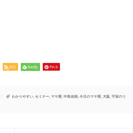
RSS
feedly
Pin it
わかりやすい
,
セミナー
,
マヤ暦
,
中島佑樹
,
今日のマヤ暦
,
大阪
,
宇宙のリ