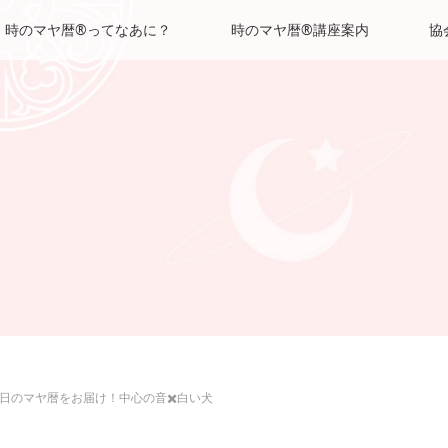
時のマヤ暦®ってなあに？
時のマヤ暦®講座案内
協
日のマヤ暦をお届け！中心の音✖️白い犬