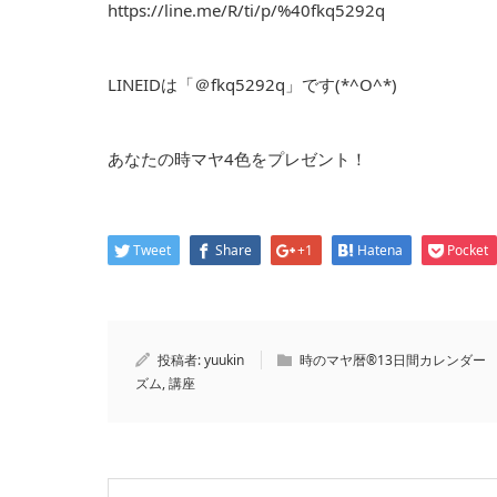
https://line.me/R/ti/p/%40fkq5292q
LINEIDは「＠fkq5292q」です(*^O^*)
あなたの時マヤ4色をプレゼント！
Tweet
Share
+1
Hatena
Pocket
投稿者:
yuukin
時のマヤ暦®13日間カレンダー
ズム
,
講座