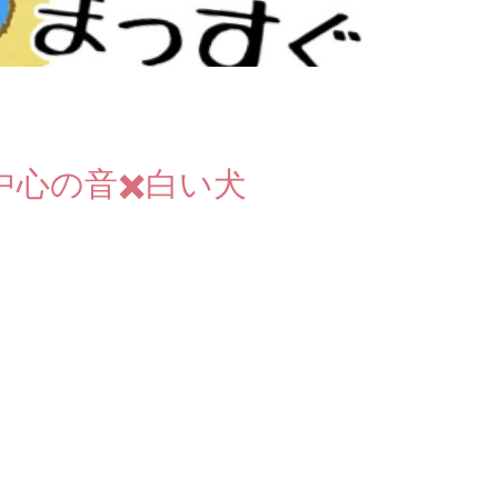
心の音✖️白い犬