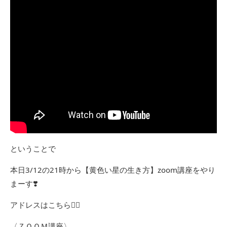
ということで
本日3/12の21時から【黄色い星の生き方】zoom講座をやり
まーす❣️
アドレスはこちら💁‍♀️
〈ＺＯＯＭ講座〉