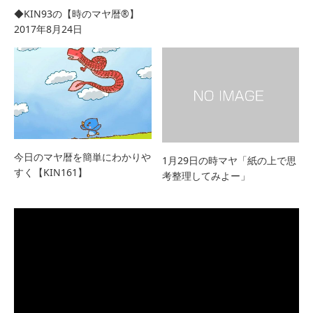
◆KIN93の【時のマヤ暦®︎】
2017年8月24日
今日のマヤ暦を簡単にわかりや
1月29日の時マヤ「紙の上で思
すく【KIN161】
考整理してみよー」