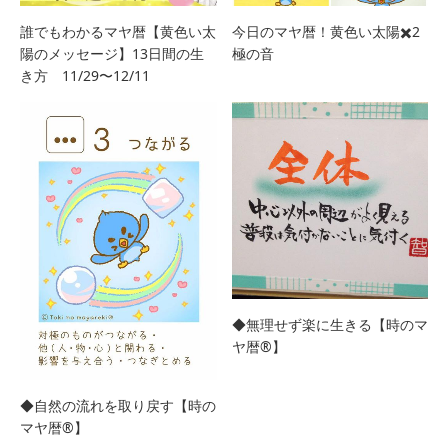
誰でもわかるマヤ暦【黄色い太
今日のマヤ暦！黄色い太陽✖️2
陽のメッセージ】13日間の生
極の音
き方 11/29〜12/11
◆無理せず楽に生きる【時のマ
ヤ暦®︎】
◆自然の流れを取り戻す【時の
マヤ暦®︎】