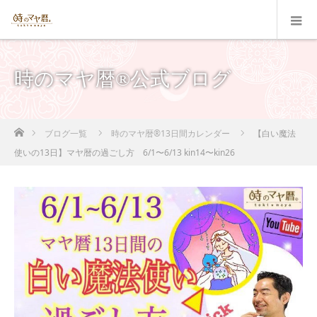
時のマヤ暦®公式ブログ
ホーム
ブログ一覧
時のマヤ暦®13日間カレンダー
【白い魔法
使いの13日】マヤ暦の過ごし方 6/1〜6/13 kin14〜kin26