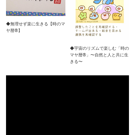
◆無理せず楽に生きる【時のマ
ヤ暦®︎】
◆宇宙のリズムで楽しむ「時の
マヤ暦®︎」〜自然と人と共に生
きる〜